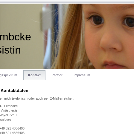
embcke
istin
ngsspektrum
Kontakt
Partner
Impressum
 Kontaktdaten
en mich telefonisch oder auch per E-Mail erreichen:
 U. Lembcke
ür Anästhesie
ayer-Str. 1
ugsburg
 +49 821 4866406
 +49 821 4866405