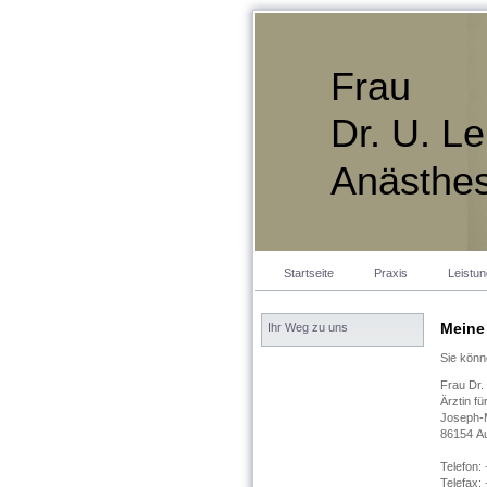
Frau
Dr. U. L
Anästhes
Startseite
Praxis
Leistu
Meine
Ihr Weg zu uns
Sie könn
Frau Dr.
Ärztin f
Joseph-M
86154 A
Telefon:
Telefax: